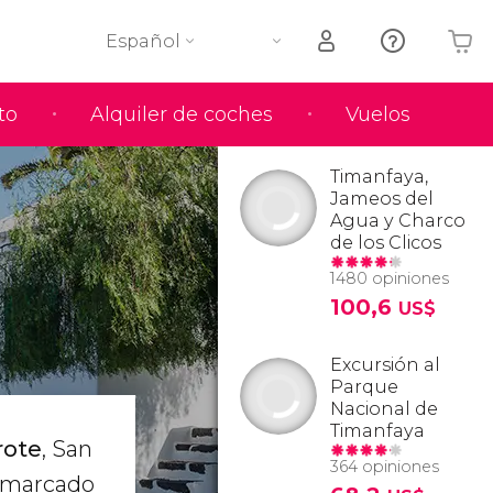
Español
to
Alquiler de coches
Vuelos
Tu carrito está vacío
Timanfaya,
Jameos del
Agua y Charco
de los Clicos
1480 opiniones
100,6
US$
Excursión al
Parque
Nacional de
Timanfaya
rote
, San
364 opiniones
n marcado