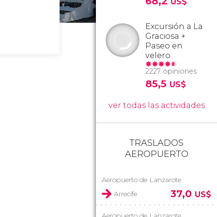
68,2
US$
Excursión a La
Graciosa +
Paseo en
velero
2227 opiniones
85,5
US$
ver todas las actividades
TRASLADOS
AEROPUERTO
Aeropuerto de Lanzarote
37,0
Arrecife
US$
Aeropuerto de Lanzarote