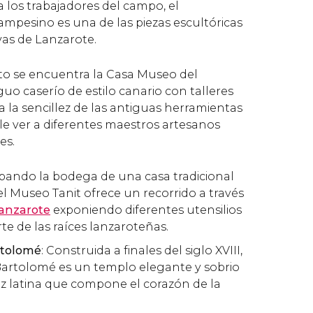
 los trabajadores del campo, el
pesino es una de las piezas escultóricas
as de Lanzarote.
 se encuentra la Casa Museo del
o caserío de estilo canario con talleres
 la sencillez de las antiguas herramientas
ble ver a diferentes maestros artesanos
es.
pando la bodega de una casa tradicional
 el Museo Tanit ofrece un recorrido a través
Lanzarote
exponiendo diferentes utensilios
e de las raíces lanzaroteñas.
rtolomé
: Construida a finales del siglo XVIII,
 Bartolomé es un templo elegante y sobrio
z latina que compone el corazón de la