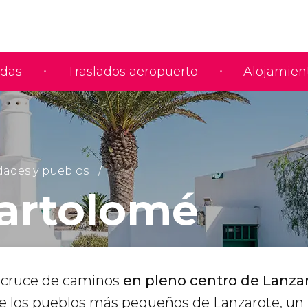
adas
Traslados aeropuerto
Alojamien
dades y pueblos
artolomé
n cruce de caminos
en pleno centro de Lanza
e los pueblos más pequeños de Lanzarote, u