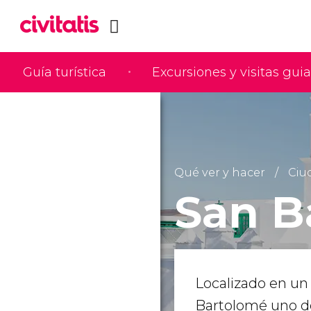
Guía turística
Excursiones y visitas gui
Qué ver y hacer
Ciu
San B
Localizado en u
Bartolomé uno d