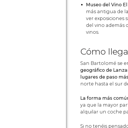
Museo del Vino El
más antigua de la
ver exposiciones 
del vino además de
vinos.
Cómo llega
San Bartolomé se e
geográfico de Lanza
lugares de paso más
norte hasta el sur de 
La forma más común
ya que la mayor part
alquilar un coche pa
Si no tenéis pensad