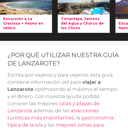
Excursión a La
Timanfaya, Jameos
Graciosa + Paseo en
del Agua y Charco de
Excu
velero
los Clicos
Naci
Viajad en
barco
Descubrid
En
a
La Graciosa
,
increíbles
ex
una de las
islas
paisajes
ex
¿POR QUÉ UTILIZAR NUESTRA GUÍA
más pequeñas
volcánicos en
su
DE LANZAROTE?
de Canarias
, y
este tour por
La
disfrutad
Lanzarote que
po
Escrita por viajeros y para viajeros, esta guía
después de un
os permitirá
co
contiene información útil para
viajar a
paseo en
visitar el
ma
Lanzarote
optimizando al máximo el tiempo
velero
, donde
Parque
vo
y el dinero. Con nuestra ayuda podrás
disfrutaréis de
Nacional de
Pa
conocer las mejores
calas y playas de
barra libre
y
Timanfaya
y los
Na
Lanzarote
además de las
atracciones
comida
.
Jameos del
Ti
turísticas más importantes
, la
gastronomía
Agua
.
fam
típica de la isla
y las
mejores zonas para