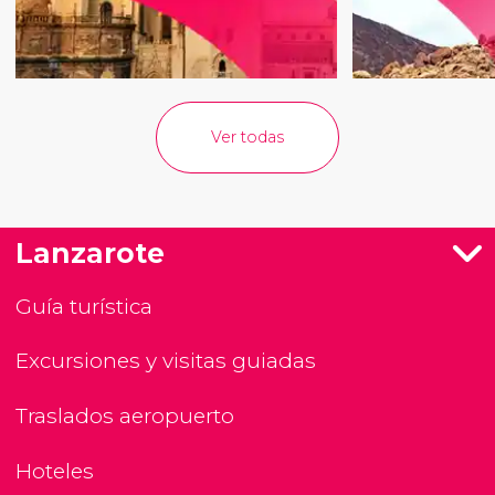
Ver todas
Lanzarote
Guía turística
Excursiones y visitas guiadas
Traslados aeropuerto
Hoteles