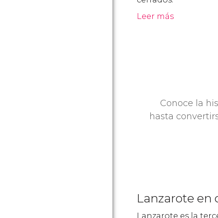
Leer más
Conoce la hi
hasta convertir
Lanzarote en c
Lanzarote es la terc