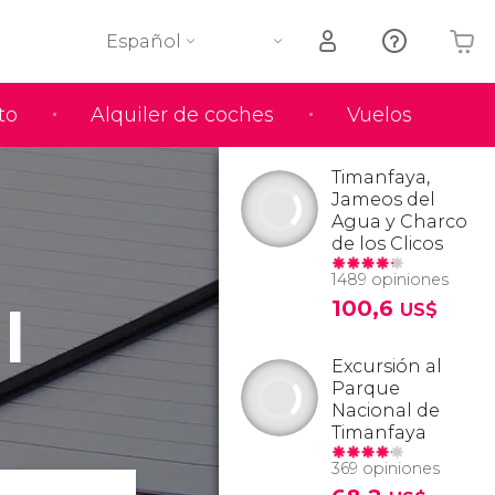
Español
to
Alquiler de coches
Vuelos
Tu carrito está vacío
Timanfaya,
Jameos del
Agua y Charco
de los Clicos
1489 opiniones
l
100,6
US$
Excursión al
Parque
Nacional de
Timanfaya
369 opiniones