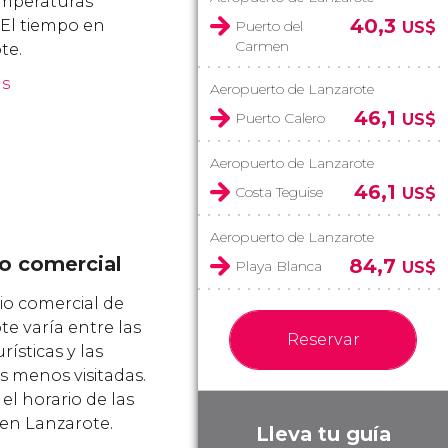
emperaturas
40,3
 El tiempo en
Puerto del
US$
Carmen
te.
ás
Aeropuerto de Lanzarote
46,1
Puerto Calero
US$
Aeropuerto de Lanzarote
46,1
Costa Teguise
US$
Aeropuerto de Lanzarote
io comercial
84,7
Playa Blanca
US$
io comercial de
e varía entre las
Reservar
rísticas y las
s menos visitadas.
el horario de las
 en Lanzarote.
Lleva tu guía