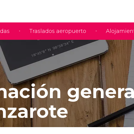
adas
Traslados aeropuerto
Alojamien
mación genera
nzarote