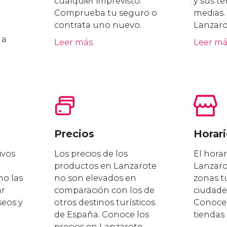
cualquier imprevisto.
y sus t
Comprueba tu seguro o
medias.
contrata uno nuevo.
Lanzaro
 a
Leer más
Leer m
Precios
Horar
ivos
Los precios de los
El horar
productos en Lanzarote
Lanzarot
mo las
no son elevados en
zonas tu
ar
comparación con los de
ciudade
seos y
otros destinos turísticos
Conoce 
de España. Conoce los
tiendas
precios en Lanzarote.