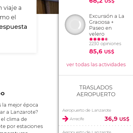
68,2
US$
 viaje a
Excursión a La
omo el
Graciosa +
espuesta
Paseo en
velero
2230 opiniones
85,6
US$
ver todas las actividades
TRASLADOS
po
AEROPUERTO
s la mejor época
Aeropuerto de Lanzarote
jar a Lanzarote?
36,9
Arrecife
el clima de
US$
te por estaciones
Aeropuerto de Lanzarote