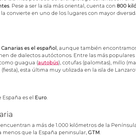
ntes
. Pese a ser la isla más oriental, cuenta con
800 kil
 la convierte en uno de los lugares con mayor diversid
s Canarias es el español
, aunque también encontramo
nen de dialectos autóctonos. Entre las más populare
 como guagua (
autobús
), cotufas (palomitas), millo (ma
(fiesta), esta última muy utilizada en la isla de Lanzaro
e España es el
Euro
.
aria
e encuentran a más de 1.000 kilómetros de la Península 
a menos que la España peninsular,
GTM
.