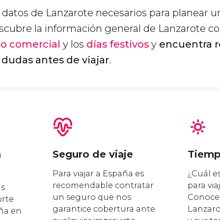
 datos de Lanzarote necesarios para planear un
Descubre la información general de Lanzarote c
io comercial
y los
días festivos
y
encuentra r
s dudas antes de viajar
.
n
Seguro de viaje
Tiem
Para viajar a España es
¿Cuál e
recomendable contratar
para via
as
un seguro que nos
Conoce 
orte
garantice cobertura ante
Lanzaro
aña en