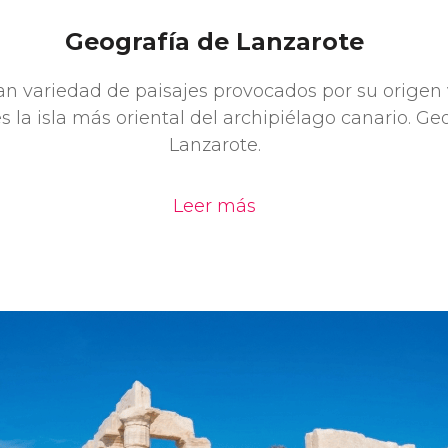
Geografía de Lanzarote
n variedad de paisajes provocados por su origen 
s la isla más oriental del archipiélago canario. Ge
Lanzarote.
Leer más