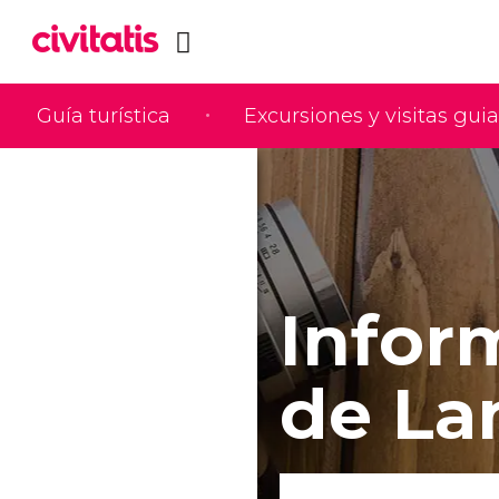
Guía turística
Excursiones y visitas gui
Infor
de La