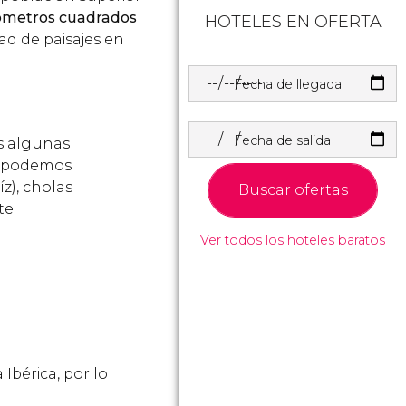
ómetros cuadrados
HOTELES EN OFERTA
ad de paisajes en
Fecha de llegada
Fecha de salida
s algunas
s podemos
íz), cholas
Buscar ofertas
te.
Ver todos los hoteles baratos
Ibérica, por lo