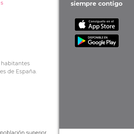
ás
siempre contigo
 habitantes
tes de España.
 población superior