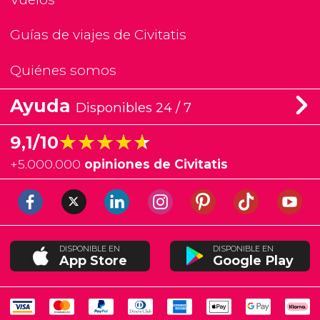
Guías de viajes de Civitatis
Quiénes somos
Ayuda
Disponibles 24 / 7
★★★★★
★★★★★
9,1/10
+
5.000.000
opiniones de Civitatis
DISPONIBLE EN
DISPONIBLE EN
App Store
Google Play