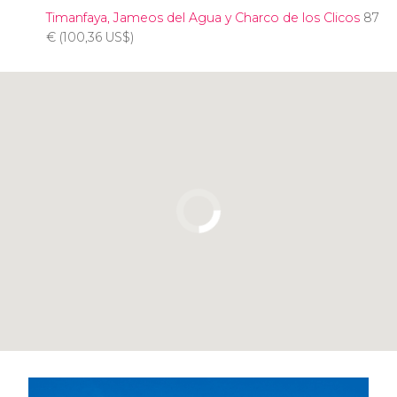
Timanfaya, Jameos del Agua y Charco de los Clicos
87
€
(100,36
US$
)
Pulsa para usar el mapa