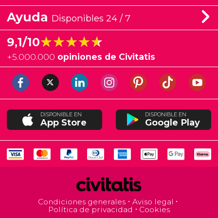
Ayuda
Disponibles 24 / 7
★★★★★
★★★★★
9,1/10
+
5.000.000
opiniones de Civitatis
DISPONIBLE EN
DISPONIBLE EN
App Store
Google Play
Condiciones generales
Aviso legal
Política de privacidad
Cookies